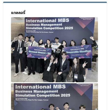
แกลลอรี่