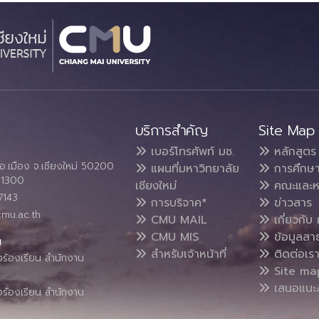
บริการสำคัญ
Site Map
เบอร์โทรศัพท์ มช.
หลักสูตร
อ.เมือง จ.เชียงใหม่ 50200
แผนที่มหาวิทยาลัย
การศึกษ
4 1300
เชียงใหม่
คณะและห
7143
การบริจาค*
ข่าวสาร
cmu.ac.th
CMU MAIL
เกี่ยวกับ 
CMU MIS
ข้อมูลสา
น
สำหรับเจ้าหน้าที่
ติดต่อเร
งร้องเรียน สำนักงาน
Site ma
เสนอแนะ/
งร้องเรียน สำนักงาน