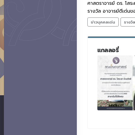
ศาสตราจารย์ ดร. โสระ
รางวัล อาจารย์ดีเด่น
ข่าวบุคคลเด่น
รางวั
แกลลอรี่