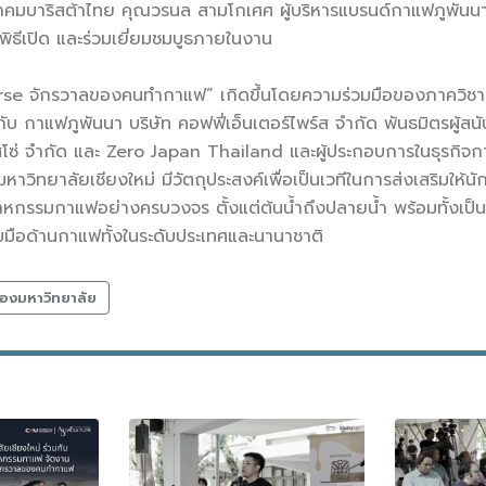
มบาริสต้าไทย คุณวรนล สามโกเศศ ผู้บริหารแบรนด์กาแฟภูพันนา
มพิธีเปิด และร่วมเยี่ยมชมบูธภายในงาน
e จักรวาลของคนทำกาแฟ” เกิดขึ้นโดยความร่วมมือของภาควิชา
ับ กาแฟภูพันนา บริษัท คอฟฟี่เอ็นเตอร์ไพร์ส จำกัด พันธมิตรผู้สนั
รสโซ่ จำกัด และ Zero Japan Thailand และผู้ประกอบการในธุรกิจก
ทยาลัยเชียงใหม่ มีวัตถุประสงค์เพื่อเป็นเวทีในการส่งเสริมให้นัก
าหกรรมกาแฟอย่างครบวงจร ตั้งแต่ต้นน้ำถึงปลายน้ำ พร้อมทั้งเป็
มมือด้านกาแฟทั้งในระดับประเทศและนานาชาติ
องมหาวิทยาลัย