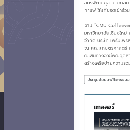
อมรพัฒนกุล นายกสมาค
กาแฟ ให้เกียรติเข้าร่ว
งาน “CMU Coffeevers
มหาวิทยาลัยเชียงใหม่ ก
จำกัด บริษัท เฟิร์นเพ
ณ คณะเกษตรศาสตร์ มหาวิ
ในเส้นทางอาชีพในอุตส
สร้างเครือข่ายความร่ว
ประชุมสัมมนา/กิจกรรมข
แกลลอรี่