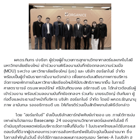
ผศ.ดร.ทินกร ปงธิยา ผู้ช่วยผู้อำนวยการอุทยานวิทยาศาสตร์และเทคโนโลยี
มหาวิทยาลัยเชียงใหม่ เข้าร่วมงานพิธีลงนามบันทึกข้อตกลงความร่วมมือ
(MOU) ระหว่าง มหาวิทยาลัยเชียงใหม่ (มช.) และ บริษัท ฮอร์แกไนซ์ จำกัด
พร้อมเป็นผู้ดำเนินรายการในงานดังกล่าว เพื่อยกระดับเสถียรภาพการบริหาร
จัดการหอพักภายในมหาวิทยาลัยเชียงใหม่ให้มีประสิทธิภาพมากขึ้น ในการนี้
ศาสตราจารย์ ดร.นพ.พงษ์รักษ์ ศรีบัณฑิตมงคล อธิการบดี มช. ได้กล่าวต้อนรับผู้
เข้าร่วมงาน พร้อมร่วมลงนามบันทึกข้อตกลงฯ ร่วมกับ นายธนวิชญ์ ต้นกันยา ผู้
ก่อตั้งและประธานเจ้าหน้าที่บริหาร บริษัท ฮอร์แกไนซ์ จำกัด โดยมี ผศ.ดร.ธัญญานุ
ภาพ อานันทนะ รองอธิการบดี มช. ให้เกียรติร่วมเป็นสักขีพยานในพิธีดังกล่าว
โดย “ฮอร์แกไนซ์” ยังเป็นบริษัทสตาร์ทอัพศิษย์เก่าของ มช. ภายใต้การบ่ม
เพาะผ่านโปรแกรม Basecamp 24 ของอุทยานวิทยาศาสตร์และเทคโนโลยี ที่
ดำเนินธุรกิจแพลตฟอร์มบริหารจัดการพื้นที่อันดับ 1 ในประเทศไทยและได้รับกระแส
ตอบรับที่ดีจากผู้ประกอบการวงการอสังหาริมทรัพย์ในปัจจุบันเป็นอย่างมาก ซึ่ง
โอกาสสำคัญในวันนี้ ยังได้มีการแถลงแผนการลงทุนรอบ Series-A ในบริษัท ฮ