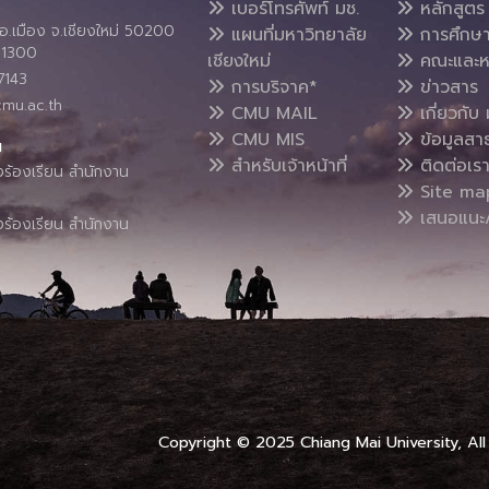
เบอร์โทรศัพท์ มช.
หลักสูตร
อ.เมือง จ.เชียงใหม่ 50200
แผนที่มหาวิทยาลัย
การศึกษ
4 1300
เชียงใหม่
คณะและห
7143
การบริจาค*
ข่าวสาร
cmu.ac.th
CMU MAIL
เกี่ยวกับ 
CMU MIS
ข้อมูลสา
น
สำหรับเจ้าหน้าที่
ติดต่อเร
งร้องเรียน สำนักงาน
Site ma
เสนอแนะ/
งร้องเรียน สำนักงาน
Copyright © 2025 Chiang Mai University, All