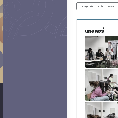
ประชุมสัมมนา/กิจกรรมข
แกลลอรี่