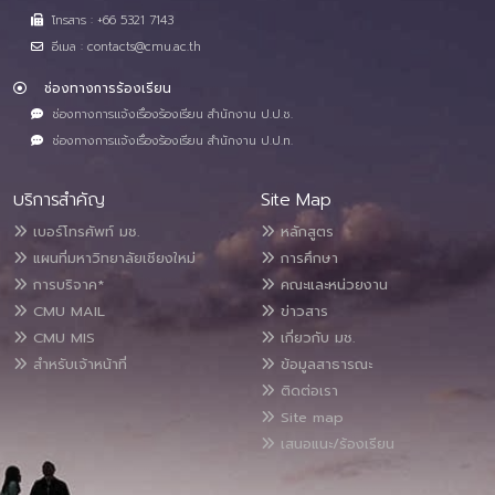
โทรสาร : +66 5321 7143
อีเมล : contacts@cmu.ac.th
ช่องทางการร้องเรียน
ช่องทางการแจ้งเรื่องร้องเรียน สำนักงาน ป.ป.ช.
ช่องทางการแจ้งเรื่องร้องเรียน สำนักงาน ป.ป.ท.
บริการสำคัญ
Site Map
เบอร์โทรศัพท์ มช.
หลักสูตร
แผนที่มหาวิทยาลัยเชียงใหม่
การศึกษา
การบริจาค*
คณะและหน่วยงาน
CMU MAIL
ข่าวสาร
CMU MIS
เกี่ยวกับ มช.
สำหรับเจ้าหน้าที่
ข้อมูลสาธารณะ
ติดต่อเรา
Site map
เสนอแนะ/ร้องเรียน