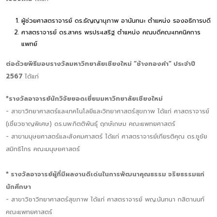
ผู้ช่วยศาสตราจารย์ ดร.ธัญญานุภาพ อานันทนะ ตำแหน่ง รองอธิการบดี
ศาสตราจารย์ ดร.สาคร พรประเสริฐ ตำแหน่ง คณบดีคณะเทคนิคการ
แพทย์
ต่อด้วยพิธีมอบรางวัลมหาวิทยาลัยเชียงใหม่ “ช้างทองคำ” ประจำปี
2567
ได้แก่
*รางวัลอาจารย์นักวิจัยยอดเยี่ยมมหาวิทยาลัยเชียงใหม่
- สาขาวิทยาศาสตร์และเทคโนโลยีและวิทยาศาสตร์สุขภาพ ได้แก่ ศาสตราจารย์
(เชี่ยวชาญพิเศษ) ดร.นพ.กิตติพันธุ์ ฤกษ์เกษม คณะแพทยศาสตร์
- สาขามนุษยศาสตร์และสังคมศาสตร์ ได้แก่ ศาสตราจารย์เกียรติคุณ ดร.ชูชัย
สมิทธิไกร คณะมนุษยศาสตร์
* รางวัลอาจารย์ผู้ที่มีผลงานดีเด่นในการพัฒนาคุณธรรม จริยธรรมแก่
นักศึกษา
- สาขาวิชาวิทยาศาสตร์สุขภาพ ได้แก่ ศาสตราจารย์ พญ.นันทนา กสิตานนท์
คณะแพทยศาสตร์