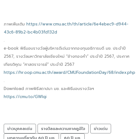
ภาพเพิ่มเติม
https://www.cmu.ac.th/th/article/6e4ebec9-d944-
43c6-89b2-bc4b03fd132d
.
e-book พิธีมอบรางวัลผู้บริหารดีเด่นจากกองทุนอธิการบดี มช. ประจำปี
2567, รางวัลมหาวิทยาลัยเชียงใหม่ “ช้างทองคำ” ประจำปี 2567, ประกาศ
เกียรติคุณ “ศาสตราจารย์” ประจำปี 2567
https://hr.oop.cmu.ac.th/award/CMUFoundationDay/68/index.php
.
Download ภาพพิธีสถาปนา มช. และพิธีมอบรางวัลฯ
https://cmu.to/GWIqi
ข่าวบุคคลเด่น
รางวัลและความภาคภูมิใจ
ข่าวเด่น
บทความเกี่ยวกับ 60 ปี มช.
60 ปี มช.