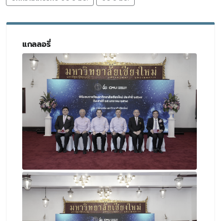
แกลลอรี่