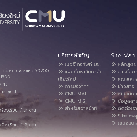
บริการสำคัญ
Site Map
เบอร์โทรศัพท์ มช.
หลักสูตร
อ.เมือง จ.เชียงใหม่ 50200
แผนที่มหาวิทยาลัย
การศึกษ
4 1300
เชียงใหม่
คณะและห
7143
การบริจาค*
ข่าวสาร
cmu.ac.th
CMU MAIL
เกี่ยวกับ 
CMU MIS
ข้อมูลสา
น
สำหรับเจ้าหน้าที่
ติดต่อเร
งร้องเรียน สำนักงาน
Site ma
เสนอแนะ/
งร้องเรียน สำนักงาน