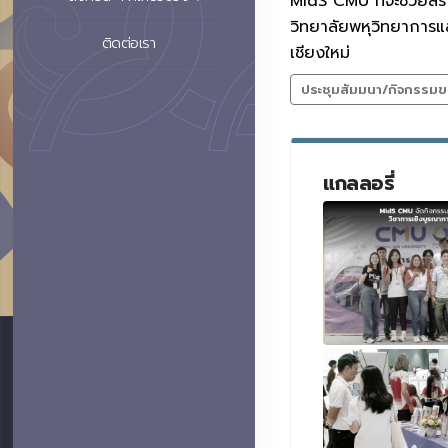
MIdS CMU ที่จะช่วยสร้
วิทยาลัยพหุวิทยาการแล
ติดต่อเรา
เชียงใหม่
ประชุมสัมมนา/กิจกรรมข
แกลลอรี่