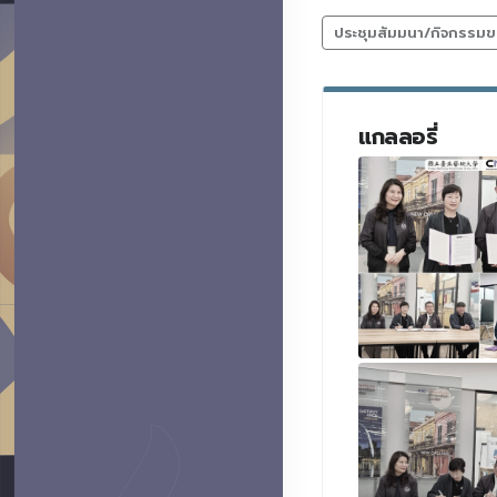
ประชุมสัมมนา/กิจกรรมข
แกลลอรี่