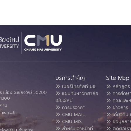
บริการสำคัญ
Site Map
เบอร์โทรศัพท์ มช.
หลักสูตร
อ.เมือง จ.เชียงใหม่ 50200
แผนที่มหาวิทยาลัย
การศึกษ
4 1300
เชียงใหม่
คณะและห
7143
การบริจาค*
ข่าวสาร
cmu.ac.th
CMU MAIL
เกี่ยวกับ 
CMU MIS
ข้อมูลสา
น
สำหรับเจ้าหน้าที่
ติดต่อเร
งร้องเรียน สำนักงาน