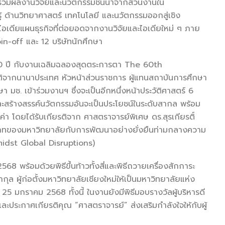
วมผลงานวิจัยและนวัตกรรมชั้นนำจากส่วนงานใน
้ ด้านวิทยาศาสตร์ เทคโนโลยี และนวัตกรรมออกสู่เชิง
อไอเดียแผนธุรกิจที่ต่อยอดจากงานวิจัยและไอเดียใหม่ ๆ ภาย
in-off และ 12 บริษัทนักศึกษา
 ปี กับงานเฉลิมฉลองสุดตระการตา The 60th
ติจากนานาประเทศ หัวหน้าส่วนราชการ ผู้แทนสถาบันการศึกษา
 มช. เข้าร่วมงานฯ ซึ่งจะเป็นอีกหนึ่งหน้าประวัติศาสตร์ 6
และสร้างสรรค์นวัตกรรมอันจะเป็นประโยชน์ในระดับสากล พร้อม
่า โดยได้รับเกียรติจาก ศาสตราจารย์พิเศษ ดร.สุรเกียรติ์
บาทของมหาวิทยาลัยกับการพัฒนาอย่างยั่งยืนท่ามกลางความ
idst Global Disruptions)
ร้อมด้วยพิธีขึ้นท้าวทั้งสี่และพิธีถวายเครื่องสักการะ
 ผู้ก่อตั้งมหาวิทยาลัยเชียงใหม่ให้เป็นมหาวิทยาลัยแห่ง
่ 25 มกราคม 2568 ทั้งนี้ ในงานยังมีพิธีมอบรางวัลผู้บริหารดี
ะประกาศเกียรติคุณ “ศาสตราจารย์” ส่งเสริมกำลังใจให้กับผู้