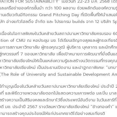
ION FOR SUSTAINABILITY” เมื่อวันที่ 22-23 ม.ค. 2568 ได้ร
และเครือข่ายองค์กรชั้นนำ กว่า 100 ผลงาน ช่วยผลักดันองค์ความรู
านเดียวกันมีกิจกรรม Grand Pitching Day ที่เปิดพื้นที่ให้นำเสน
ษัท อ่างแก้วโฮลดิ้ง จำกัด และ โปรแกรม builds จาก 12 บริษัท Sp
องในโอกาสพิเศษในวันคล้ายวันสถาปนามหาวิทยาลัยครบรอบ 60
ion of CMU ณ หอประชุม มช. ได้เรียนเชิญกงสุลและผู้ทรงเกียร
มการสภามหาวิทยาลัย ผู้ทรงคุณวุฒิ ผู้บริหาร บุคลากร และนักศึกษา
สู่ทศวรรษที่ 7 ของมหาวิทยาลัย เพื่อเป้าหมายการพัฒนาที่ยั่งยืน
วิทยาลัยเชียงใหม่ให้เป็นแหล่งความรู้และสร้างนวัตกรรมที่ทรงคุณค
าวิทยาลัยเชียงใหม่ เป็นประธานเปิดงาน และปาฐกถาพิเศษ: “บท
(The Role of University and Sustainable Development Am
เนื่องในวันคล้ายวันสถาปนามหาวิทยาลัยเชียงใหม่ ประจำปี 2568 พ
ที่ และพิธีถวายพวงมาลัยดอกไม้แสดงความเคารพต่อ มล.ปิ่น มาลากุล
สร้างความเป็นสิริมงคลและรักษาไว้ซึ่งประเพณีอันดีงาม ในวันเสาร์ที
ี มช. ประจำปี 2567 รางวัลมหาวิทยาลัยเชียงใหม่ “ช้างทองคำ” แล
สามารถสร้างคุณประโยชน์ให้แก่ประเทศชาติได้อย่างสมเกียรติ