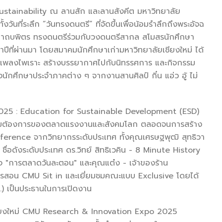
stainability ณ ลานสัก และลานสังคีต มหาวิทยาลัย
้งวันที่ระลึก “วันทรงดนตรี” ที่จัดขึ้นเพื่อน้อมรำลึกถึงพระอัจฉ
าถบพิตร ทรงดนตรีร่วมกับวงดนตรีสากล สโมสรนักศึกษา
าปีที่ผ่านมา โดยสมาคมนักศึกษาเก่ามหาวิทยาลัยเชียงใหม่ ได้
เพลงไพเราะ สร้างบรรยากาศไปกับนิทรรศการ และกิจกรรม
ักศึกษาประจำภาคต่าง ๆ จากงานสานศิลป์ กิ๋น แอ่ว อู้ ไม่
 : Education for Sustainable Development (ESD)
กับความต้องการของตลาดแรงงานและสังคมโลก ตลอดจนการสร้าง
ference จากวิทยากรระดับประเทศ ทั้งคุณเศรษฐพุฒิ สุทธิวา
่อดังระดับประเทศ ดร.วิทย์ สิทธิเวคิน - 8 Minute History
องเพจ "การตลาดวันละตอน" และคุณแต๋ง - เจ้าของร้าน
สอน CMU Sit in และเยี่ยมชมคณะแบบ Exclusive โดยได้
.) เป็นประธานในการเปิดงาน
ชียงใหม่ CMU Research & Innovation Expo 2025