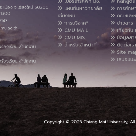
เบอร์โทรศัพท์ มช.
หลักสูตร
อ.เมือง จ.เชียงใหม่ 50200
แผนที่มหาวิทยาลัย
การศึกษ
4 1300
เชียงใหม่
คณะและห
7143
การบริจาค*
ข่าวสาร
cmu.ac.th
CMU MAIL
เกี่ยวกับ 
CMU MIS
ข้อมูลสา
น
สำหรับเจ้าหน้าที่
ติดต่อเร
งร้องเรียน สำนักงาน
Site ma
เสนอแนะ/
งร้องเรียน สำนักงาน
Copyright © 2025 Chiang Mai University, All