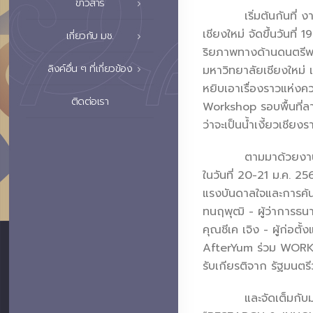
ข่าวสาร
เริ่มต้นกันที่ งานม
เชียงใหม่ จัดขึ้นวันที่
เกี่ยวกับ มช.
ริยภาพทางด้านดนตรีพ
ลิงค์อื่น ๆ ที่เกี่ยวข้อง
มหาวิทยาลัยเชียงใหม่ 
หยิบเอาเรื่องราวแห่
ติดต่อเรา
Workshop รอบพื้นที่ลา
ว่าจะเป็นน้ำเงี้ยวเชีย
ตามมาด้วยงานนิทรร
ในวันที่ 20-21 ม.ค. 
แรงบันดาลใจและการค้น
ทนฤพุฒิ - ผู้ว่าการธน
คุณชีเค เจิง - ผู้ก่อต
AfterYum ร่วม WORKS
รับเกียรติจาก รัฐมนต
และจัดเต็มกับมหกรรม