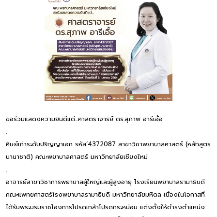
ขอร่วมแสดงความยินดีแด่...ศาสตราจารย์ ดร.สุภาพ อารีเอื้อ
.
ศิษย์เก่าระดับปริญญาเอก รหัส’4372087 สาขาวิชาพยาบาลศาสตร์ (หลักสูตร
นานาชาติ) คณะพยาบาลศาสตร์ มหาวิทยาลัยเชียงใหม่
.
อาจารย์สาขาวิชาการพยาบาลผู้ใหญ่และผู้สูงอายุ โรงเรียนพยาบาลรามาธิบดี
คณะแพทยศาสตร์โรงพยาบาลรามาธิบดี มหาวิทยาลัยมหิดล เนื่องในโอกาสที่
ได้รับพระบรมราชโองการโปรดเกล้าโปรดกระหม่อม แต่งตั้งให้ดำรงตำแหน่ง