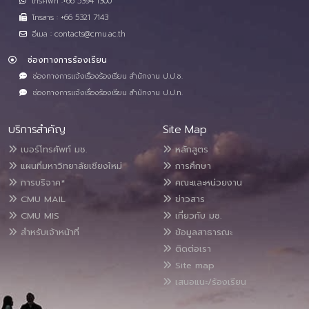
โทรศัพท์ :+66 5394 1300
โทรสาร : +66 5321 7143
อีเมล : contacts@cmu.ac.th
ช่องทางการร้องเรียน
ช่องทางการแจ้งเรื่องร้องเรียน สำนักงาน ป.ป.ช.
ช่องทางการแจ้งเรื่องร้องเรียน สำนักงาน ป.ป.ท.
บริการสำคัญ
Site Map
เบอร์โทรศัพท์ มช.
หลักสูตร
แผนที่มหาวิทยาลัยเชียงใหม่
การศึกษา
การบริจาค*
คณะและหน่วยงาน
CMU MAIL
ข่าวสาร
CMU MIS
เกี่ยวกับ มช.
สำหรับเจ้าหน้าที่
ข้อมูลสาธารณะ
ติดต่อเรา
Site map
เสนอแนะ/ร้องเรียน