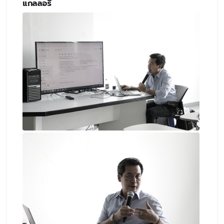
แกลลอรี่