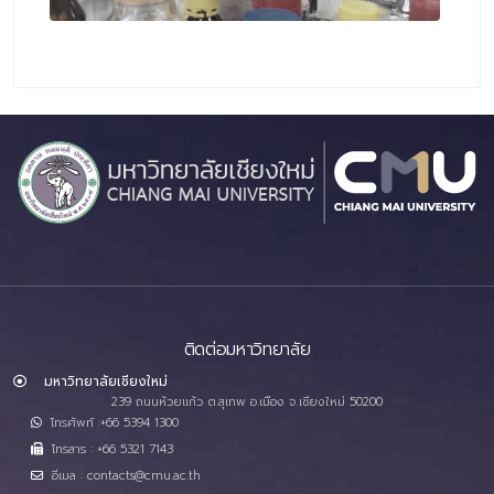
ติดต่อมหาวิทยาลัย
มหาวิทยาลัยเชียงใหม่
239 ถนนห้วยแก้ว ต.สุเทพ อ.เมือง จ.เชียงใหม่ 50200
โทรศัพท์ :+66 5394 1300
โทรสาร : +66 5321 7143
อีเมล : contacts@cmu.ac.th