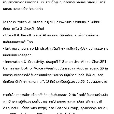
นานาชาตินวัตกรรมดิจิทัล มช. รวมทั้งผู้แทนจากเทศบาลนครเชียงใหม่ ภาค
เอกชน และองค์กรด้านดิจิทัล
โครงการ Youth AI-preneur มุ่งเน้นการพัฒนาเยาวชนเชียงใหม่ให้มี
ศักยภาพใน 3 ด้านหลัก ได้แก่
• Upskill & Reskill: เรียนรู้ AI และทักษะดิจิทัลใหม่ ๆ เพื่อก้าวทันการ
เปลี่ยนแปลงระดับโลก
• Entrepreneurship Mindset: เสริมทักษะการคิดเชิงผู้ประกอบการและการ
ออกแบบโมเดลธุรกิจ
• Innovation & Creativity: ประยุกต์ใช้ Generative AI เช่น ChatGPT,
Gemini และ Botnoi Voice เพื่อสร้างนวัตกรรมและพัฒนาการตลาดดิจิทัล
กิจกรรมดังกล่าวได้รับความสนใจอย่างมาก มีผู้เข้าร่วมกว่า 160 คน จาก
นักเรียน นักศึกษา และบุคคลทั่วไป ที่เข้ามาเรียนรู้และร่วมเวิร์กช็อปตลอดงาน
ภายในโครงการมีการจัดเวิร์กช็อปเข้มข้นตลอด 2 วัน โดยได้รับความร่วมมือ
จากวิทยากรผู้เชี่ยวชาญทั้งจากภาครัฐ เอกชน และสถาบันการศึกษา อาทิ
ดร.ธนวัฒน์ เที้ยศิริเพชร (พี่ตูน) จาก Botnoi Group, คุณปรัชญา โกมณี