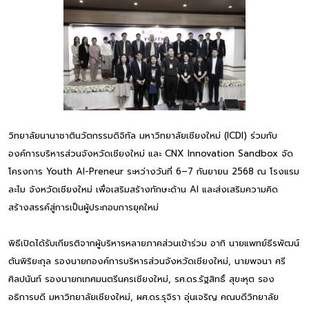
วิทยาลัยนานาชาตินวัตกรรมดิจิทัล มหาวิทยาลัยเชียงใหม่ (ICDI) ร่วมกับ
องค์การบริหารส่วนจังหวัดเชียงใหม่ และ CNX Innovation Sandbox จัด
โครงการ Youth AI-Preneur ระหว่างวันที่ 6–7 กันยายน 2568 ณ โรงแรม
ละไม จังหวัดเชียงใหม่ เพื่อเสริมสร้างทักษะด้าน AI และส่งเสริมความคิด
สร้างสรรค์สู่การเป็นผู้ประกอบการยุคใหม่
พิธีเปิดได้รับเกียรติจากผู้บริหารหลายภาคส่วนเข้าร่วม อาทิ นายแพทย์ธีรพัฒน์
ตันพิริยะกุล รองนายกองค์การบริหารส่วนจังหวัดเชียงใหม่, นายพจนา ศรี
ศิลปนันท์ รองนายกเทศมนตรีนครเชียงใหม่, รศ.ดร.รัฐสิทธิ์ สุขะหุต รอง
อธิการบดี มหาวิทยาลัยเชียงใหม่, ผศ.ดร.รุจิรา อุ่นเจริญ คณบดีวิทยาลัย