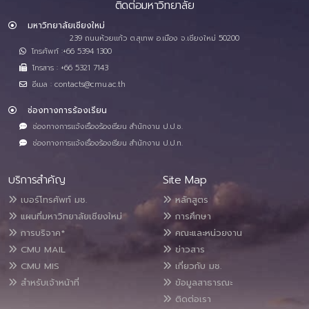
ติดต่อมหาวิทยาลัย
มหาวิทยาลัยเชียงใหม่
239 ถนนห้วยแก้ว ต.สุเทพ อ.เมือง จ.เชียงใหม่ 50200
โทรศัพท์ :+66 5394 1300
โทรสาร : +66 5321 7143
อีเมล : contacts@cmu.ac.th
ช่องทางการร้องเรียน
ช่องทางการแจ้งเรื่องร้องเรียน สำนักงาน ป.ป.ช.
ช่องทางการแจ้งเรื่องร้องเรียน สำนักงาน ป.ป.ท.
บริการสำคัญ
Site Map
เบอร์โทรศัพท์ มช.
หลักสูตร
แผนที่มหาวิทยาลัยเชียงใหม่
การศึกษา
การบริจาค*
คณะและหน่วยงาน
CMU MAIL
ข่าวสาร
CMU MIS
เกี่ยวกับ มช.
สำหรับเจ้าหน้าที่
ข้อมูลสาธารณะ
ติดต่อเรา