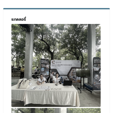
แกลลอรี่