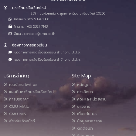
มหาวิทยาลัยเชียงใหม่
239 ถนนห้วยแก้ว ต.สุเทพ อ.เมือง จ.เชียงใหม่ 50200
โทรศัพท์ :+66 5394 1300
โทรสาร : +66 5321 7143
อีเมล : contacts@cmu.ac.th
ช่องทางการร้องเรียน
ช่องทางการแจ้งเรื่องร้องเรียน สำนักงาน ป.ป.ช.
ช่องทางการแจ้งเรื่องร้องเรียน สำนักงาน ป.ป.ท.
บริการสำคัญ
Site Map
เบอร์โทรศัพท์ มช.
หลักสูตร
แผนที่มหาวิทยาลัยเชียงใหม่
การศึกษา
การบริจาค*
คณะและหน่วยงาน
CMU MAIL
ข่าวสาร
CMU MIS
เกี่ยวกับ มช.
สำหรับเจ้าหน้าที่
ข้อมูลสาธารณะ
ติดต่อเรา
Site map