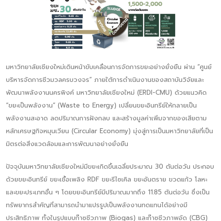
มหาวิทยาลัยเชียงใหม่เดินหน้าขับเคลื่อนการจัดการขยะอย่างยั่งยืน ผ่าน “ศูนย์
บริหารจัดการชีวมวลครบวงจร” ภายใต้การดำเนินงานของสถาบันวิจัยและ
พัฒนาพลังงานนครพิงค์ มหาวิทยาลัยเชียงใหม่ (ERDI-CMU) ด้วยแนวคิด
“ขยะเป็นพลังงาน” (Waste to Energy) เปลี่ยนขยะอินทรีย์ให้กลายเป็น
พลังงานสะอาด ลดปริมาณการฝังกลบ และสร้างมูลค่าเพิ่มจากของเสียตาม
หลักเศรษฐกิจหมุนเวียน (Circular Economy) มุ่งสู่การเป็นมหาวิทยาลัยที่เป็น
มิตรต่อสิ่งแวดล้อมและการพัฒนาอย่างยั่งยืน
ปัจจุบันมหาวิทยาลัยเชียงใหม่มีขยะเกิดขึ้นเฉลี่ยประมาณ 30 ตันต่อวัน ประกอบ
ด้วยขยะอินทรีย์ ขยะเชื้อเพลิง RDF ขยะรีไซเคิล ขยะอันตราย ขวดแก้ว โลหะ
และขยะประเภทอื่น ๆ โดยขยะอินทรีย์มีปริมาณมากถึง 11.85 ตันต่อวัน ซึ่งเป็น
ทรัพยากรสำคัญที่สามารถนำมาแปรรูปเป็นพลังงานทดแทนได้อย่างมี
ประสิทธิภาพ ทั้งในรูปแบบก๊าซชีวภาพ (Biogas) และก๊าซชีวภาพอัด (CBG)