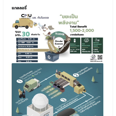
แกลลอรี่