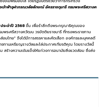
ซึ่งจะมีพิธีมอบโล่ โดยรัฐมนตรีช่วยว่าการกระทรวง
อเจ้าฟ้าจุฬาภรณวลัยลักษณ์ อัครราชกุมารี กรมพระศรีสวางค
" ประจำปี 2568
ขึ้น เพื่อรำลึกถึงพระกรุณาธิคุณของ
กรมพระศรีสวางควัฒน วรขัตติยราชนารี ที่ทรงพระราชทาน
วดล้อมไทย" จึงได้มีการสรรหาและคัดเลือก องค์กรและบุคคลดี
าชทานเหรียญรางวัลและโล่ประกาศเกียรติคุณ โดยรางวัลนี้
อม สร้างความเข้มแข็งให้แก่วงการอนามัยสิ่งแวดล้อม ซึ่งส่ง