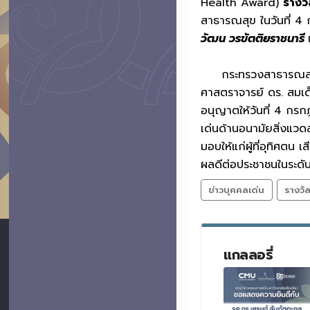
Health Award)
รางว
สาธารณสุข ในวันที่ 4
วัฒน วรขัตติยราชนารี
กระทรวงสาธารณสุข 
ศาสตราจารย์ ดร. สมเด
อนุญาตให้วันที่ 4 กรก
เด่นด้านอนามัยสิ่งแว
มอบให้แก่ผู้ที่อุทิศต
ผลดีต่อประชาชนในระดับ
ข่าวบุคคลเด่น
รางวั
แกลลอรี่