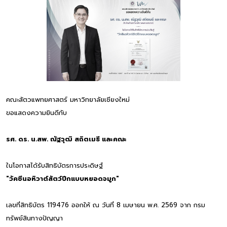
คณะสัตวแพทยศาสตร์ มหาวิทยาลัยเชียงใหม่
ขอแสดงความยินดีกับ
รศ. ดร. น.สพ. ณัฐวุฒิ สถิตเมธี และคณะ
ในโอกาสได้รับสิทธิบัตรการประดิษฐ์
"วัคซีนอหิวาต์สัตว์ปีกแบบหยอดจมูก"
เลขที่สิทธิบัตร 119476 ออกให้ ณ วันที่ 8 เมษายน พ.ศ. 2569 จาก กรม
ทรัพย์สินทางปัญญา