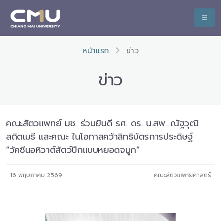
หน้าแรก
ข่าว
ข่าว
คณะสัตวแพทย์ มช. ร่วมยินดี รศ. ดร. น.สพ. ณัฐวุฒิ
สถิตเมธี และคณะ ในโอกาสคว้าสิทธิบัตรการประดิษฐ์
“วัคซีนอหิวาต์สัตว์ปีกแบบหยอดจมูก”
16 พฤษภาคม 2569
คณะสัตวแพทยศาสตร์