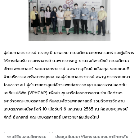
ผู้ช่วยศาสตราจารย์ ดร.ดรุณี นาพรหม คณบดีคณะเกษตรศาสตร์ และผู้บริหาร
ให้การต้อนรับ ศาสตราจารย์ น.สพ.ดร.กรกฏ งานวงศ์พาณิชย์ คณบดีคณะ
สัตวแพทยศาสตร์ รองศาสตราจารย์ น.สพ.ภานุวัฒน์ แย้มสกุล รองคณบดี
ฝ่ายบริหารและทรัพยากรบุคคล และผู้ช่วยศาสตราจารย์ สพ.ญ.ดร.วรางคณา
ไชยซาววงษ์ ผู้อำนวยการศูนย์สัตวแพทย์สาธารณสุข และอาหารปลอดภัย
เอเชียแปซิฟิก (VPHCAP) เพื่อประชุมหารือโครงการความร่วมมือต่างๆ
ระหว่างคณะเกษตรศาสตร์ กับคณะสัตวแพทยศาสตร์ รวมถึงการจัดงาน
เกษตรภาคเหนือครั้งที่ 10 เมื่อวันที่ 6 มิถุนายน 2565 ณ ห้องประชุมพงษ์
ศักดิ์ อังกสิทธิ์ คณะเกษตรศาสตร์ มหาวิทยาลัยเชียงใหม่
งานวิจัยและนวัตกรรม
ประชุมสัมมนา/กิจกรรมของมหาวิทยาลัย