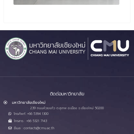
ติดต่อมหาวิทยาลัย
มหาวิทยาลัยเชียงใหม่
239 ถนนห้วยแก้ว ต.สุเทพ อ.เมือง จ.เชียงใหม่ 50200
โทรศัพท์ :+66 5394 1300
โทรสาร : +66 5321 7143
อีเมล : contacts@cmu.ac.th