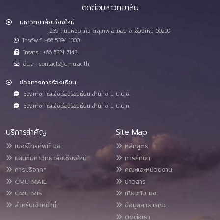
ติดต่อมหาวิทยาลัย
มหาวิทยาลัยเชียงใหม่
239 ถนนห้วยแก้ว ต.สุเทพ อ.เมือง จ.เชียงใหม่ 50200
โทรศัพท์ :+66 5394 1300
โทรสาร : +66 5321 7143
อีเมล : contacts@cmu.ac.th
ช่องทางการร้องเรียน
ช่องทางการแจ้งเรื่องร้องเรียน สำนักงาน ป.ป.ช.
ช่องทางการแจ้งเรื่องร้องเรียน สำนักงาน ป.ป.ท.
บริการสำคัญ
Site Map
เบอร์โทรศัพท์ มช.
หลักสูตร
แผนที่มหาวิทยาลัยเชียงใหม่
การศึกษา
การบริจาค*
คณะและหน่วยงาน
CMU MAIL
ข่าวสาร
CMU MIS
เกี่ยวกับ มช.
สำหรับเจ้าหน้าที่
ข้อมูลสาธารณะ
ติดต่อเรา