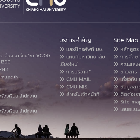
บริการสำคัญ
Site Map
เบอร์โทรศัพท์ มช.
หลักสูตร
อ.เมือง จ.เชียงใหม่ 50200
แผนที่มหาวิทยาลัย
การศึกษ
4 1300
เชียงใหม่
คณะและห
7143
การบริจาค*
ข่าวสาร
cmu.ac.th
CMU MAIL
เกี่ยวกับ 
CMU MIS
ข้อมูลสา
น
สำหรับเจ้าหน้าที่
ติดต่อเร
งร้องเรียน สำนักงาน
Site ma
เสนอแนะ/
งร้องเรียน สำนักงาน