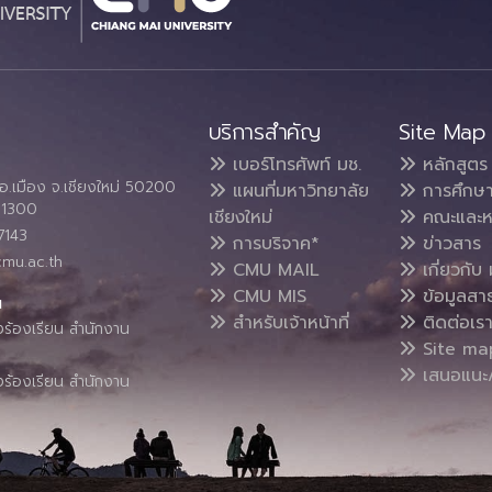
บริการสำคัญ
Site Map
เบอร์โทรศัพท์ มช.
หลักสูตร
อ.เมือง จ.เชียงใหม่ 50200
แผนที่มหาวิทยาลัย
การศึกษ
4 1300
เชียงใหม่
คณะและห
7143
การบริจาค*
ข่าวสาร
cmu.ac.th
CMU MAIL
เกี่ยวกับ 
CMU MIS
ข้อมูลสา
น
สำหรับเจ้าหน้าที่
ติดต่อเร
งร้องเรียน สำนักงาน
Site ma
เสนอแนะ/
งร้องเรียน สำนักงาน