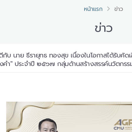
หน้าแรก
ข่าว
ข่าว
ับ นาย ธีรายุทธ ทองสุข เนื่องในโอกาสได้รับคัดเลื
ทองคำ" ประจำปี ๒๕๖๗ กลุ่มด้านสร้างสรรค์นวัตกรร