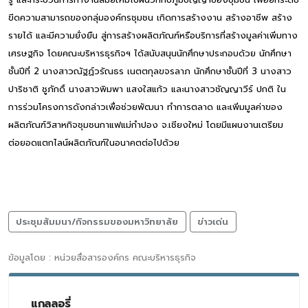
ขีดความสามารถของกลุ่มองค์กรชุมชน เกิดการสร้างงาน สร้างอาชีพ สร้าง
รายได้ และมีความยั่งยืน สู่การสร้างผลิตภัณฑ์หรือบริการที่สร้างมูลค่าเพิ่มทาง
เศรษฐกิจ โดยคณะบริหารธุรกิจฯ ได้สนับสนุนนักศึกษาประกอบด้วย นักศึกษา
ชั้นปีที่ 2 นางสาวณัฐฏ์วรัณธร เนตตกุลขจรลาภ นักศึกษาชั้นปีที่ 3 นางสาว
ปาริชาติ ชูภักดิ์ นางสาวพิมพา แสงใสแก้ว และนางสาวชัญญาวีร์ ปกติ ใน
การร่วมโครงการดังกล่าวเพื่อช่วยพัฒนา ทำการตลาด และเพิ่มมูลค่าของ
ผลิตภัณฑ์วิสาหกิจชุมชนกาแฟแม่กำปอง จ.เชียงใหม่ โดยมีแผนงานเตรียม
ต่อยอดแตกไลน์ผลิตภัณฑ์ในอนาคตต่อไปด้วย
ประชุมสัมมนา/กิจกรรมของมหาวิทยาลัย
ข่าวเด่น
ข้อมูลโดย : หน่วยสื่อสารองค์กร คณะบริหารธุรกิจ
แกลลอรี่