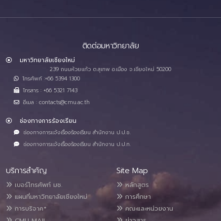
ติดต่อมหาวิทยาลัย
มหาวิทยาลัยเชียงใหม่
239 ถนนห้วยแก้ว ต.สุเทพ อ.เมือง จ.เชียงใหม่ 50200
โทรศัพท์ :+66 5394 1300
โทรสาร : +66 5321 7143
อีเมล : contacts@cmu.ac.th
ช่องทางการร้องเรียน
ช่องทางการแจ้งเรื่องร้องเรียน สำนักงาน ป.ป.ช.
ช่องทางการแจ้งเรื่องร้องเรียน สำนักงาน ป.ป.ท.
บริการสำคัญ
Site Map
เบอร์โทรศัพท์ มช.
หลักสูตร
แผนที่มหาวิทยาลัยเชียงใหม่
การศึกษา
การบริจาค*
คณะและหน่วยงาน
CMU MAIL
ข่าวสาร