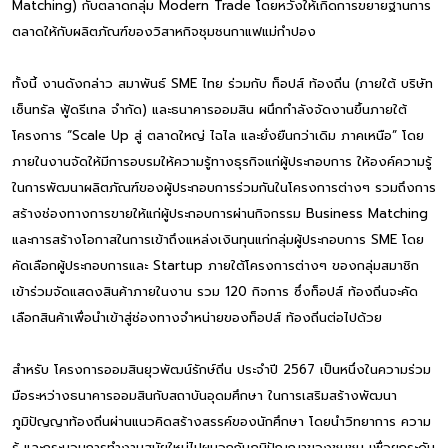
Matching) กับตลาดกลุ่ม Modern Trade โดยหวังให้เกิดการขยายฐานการ
ตลาดให้กับผลิตภัณฑ์ของวิสาหกิจชุมชนกาแฟแม่กำปอง
ทั้งนี้ งานดังกล่าว สมาพันธ์ SME ไทย ร่วมกับ ท็อปส์ ท้องถิ่น (ภายใต้ บริษัท
เซ็นทรัล ฟู้ดรีเทล จำกัด) และธนาคารออมสิน ผนึกกำลังจัดงานขึ้นภายใต้
โครงการ “Scale Up สู่ ตลาดใหญ่ ไฉไล และยั่งยืนกว่าเดิม ภาคเหนือ” โดย
ภายในงานจัดให้มีการอบรมให้ความรู้ทางธุรกิจแก่ผู้ประกอบการ ให้องค์ความรู้
ในการพัฒนาผลิตภัณฑ์ของผู้ประกอบการร่วมกันในโครงการต่างๆ รวมถึงการ
สร้างช่องทางการขายให้แก่ผู้ประกอบการผ่านกิจกรรม Business Matching
และการสร้างโอกาสในการเข้าถึงแหล่งเงินทุนแก่กลุ่มผู้ประกอบการ SME โดย
คัดเลือกผู้ประกอบการและ Startup ภายใต้โครงการต่างๆ ของกลุ่มสมาชิก
เข้าร่วมจัดแสดงสินค้าภายในงาน รวม 120 กิจการ ซึ่งท็อปส์ ท้องถิ่นจะคัด
เลือกสินค้าเพื่อนำเข้าสู่ช่องทางจำหน่ายของท็อปส์ ท้องถิ่นต่อไปด้วย
สำหรับ โครงการออมสินยุวพัฒน์รักษ์ถิ่น ประจำปี 2567 เป็นหนึ่งในความร่วม
มือระหว่างธนาคารออมสินกับสถาบันอุดมศึกษา ในการเสริมสร้างพัฒนา
ภูมิปัญญาท้องถิ่นผ่านแนวคิดสร้างสรรค์ของนักศึกษา โดยนำวิทยาการ ความ
รู้ และกระบวนการทำงานสมัยใหม่ไปผนวกกับภูมิปัญญาของชุมชน เพื่อยกระดับ