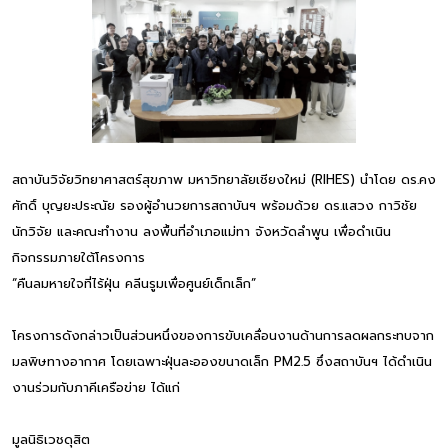
สถาบันวิจัยวิทยาศาสตร์สุขภาพ มหาวิทยาลัยเชียงใหม่ (RIHES) นำโดย ดร.คง
ศักดิ์ บุญยะประณัย รองผู้อำนวยการสถาบันฯ พร้อมด้วย ดร.แสวง กาวิชัย
นักวิจัย และคณะทำงาน ลงพื้นที่อำเภอแม่ทา จังหวัดลำพูน เพื่อดำเนิน
กิจกรรมภายใต้โครงการ
“คืนลมหายใจที่ไร้ฝุ่น คลีนรูมเพื่อศูนย์เด็กเล็ก”
โครงการดังกล่าวเป็นส่วนหนึ่งของการขับเคลื่อนงานด้านการลดผลกระทบจาก
มลพิษทางอากาศ โดยเฉพาะฝุ่นละอองขนาดเล็ก PM2.5 ซึ่งสถาบันฯ ได้ดำเนิน
งานร่วมกับภาคีเครือข่าย ได้แก่
มูลนิธิเวชดุสิต