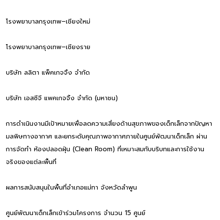
โรงพยาบาลกรุงเทพ–เชียงใหม่
โรงพยาบาลกรุงเทพ–เชียงราย
บริษัท ลลิตา แพ็คเกจจิ้ง จำกัด
บริษัท เอสซีจี แพคเกจจิ้ง จำกัด (มหาชน)
การดำเนินงานมีเป้าหมายเพื่อลดความเสี่ยงด้านสุขภาพของเด็กเล็กจากปัญหา
มลพิษทางอากาศ และยกระดับคุณภาพอากาศภายในศูนย์พัฒนาเด็กเล็ก ผ่าน
การจัดทำ ห้องปลอดฝุ่น (Clean Room) ที่เหมาะสมกับบริบทและการใช้งาน
จริงของแต่ละพื้นที่
ผลการสนับสนุนในพื้นที่อำเภอแม่ทา จังหวัดลำพูน
ศูนย์พัฒนาเด็กเล็กเข้าร่วมโครงการ จำนวน 15 ศูนย์