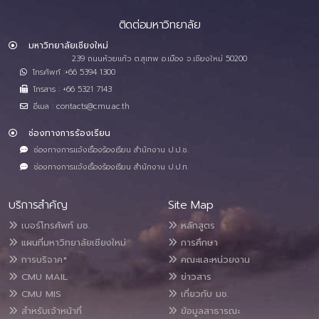
ติดต่อมหาวิทยาลัย
มหาวิทยาลัยเชียงใหม่
239 ถนนห้วยแก้ว ต.สุเทพ อ.เมือง จ.เชียงใหม่ 50200
โทรศัพท์ :+66 5394 1300
โทรสาร : +66 5321 7143
อีเมล : contacts@cmu.ac.th
ช่องทางการร้องเรียน
ช่องทางการแจ้งเรื่องร้องเรียน สำนักงาน ป.ป.ช.
ช่องทางการแจ้งเรื่องร้องเรียน สำนักงาน ป.ป.ท.
บริการสำคัญ
Site Map
เบอร์โทรศัพท์ มช.
หลักสูตร
แผนที่มหาวิทยาลัยเชียงใหม่
การศึกษา
การบริจาค*
คณะและหน่วยงาน
CMU MAIL
ข่าวสาร
CMU MIS
เกี่ยวกับ มช.
สำหรับเจ้าหน้าที่
ข้อมูลสาธารณะ