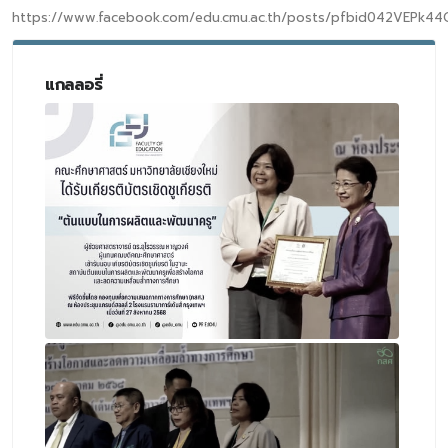
https://www.facebook.com/edu.cmu.ac.th/posts/pfbid042VEPk
แกลลอรี่