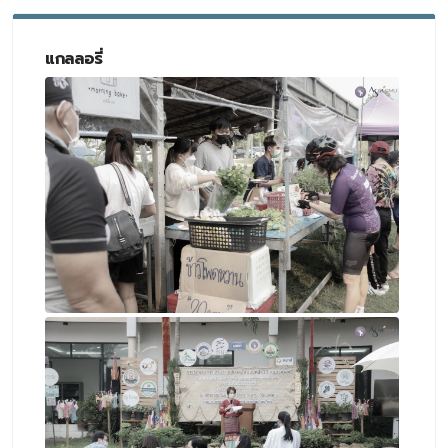
แกลลอรี่