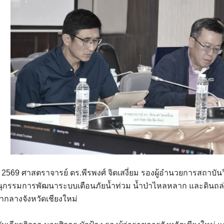
 2569 ศาสตราจารย์ ดร.พีรพงศ์ จิตเสงี่ยม รองผู้อำนวยการสถาบันวิ
รรมการพัฒนาระบบเตือนภัยน้ำท่วม น้ำป่าไหลหลาก และดินถล่ม จังห
ลางจังหวัดเชียงใหม่