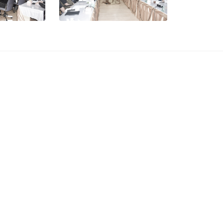
บริการสำคัญ
Site Map
เบอร์โทรศัพท์ มช.
หลักสูตร
อ.เมือง จ.เชียงใหม่ 50200
แผนที่มหาวิทยาลัย
การศึกษ
4 1300
เชียงใหม่
คณะและห
7143
การบริจาค*
ข่าวสาร
cmu.ac.th
CMU MAIL
เกี่ยวกับ 