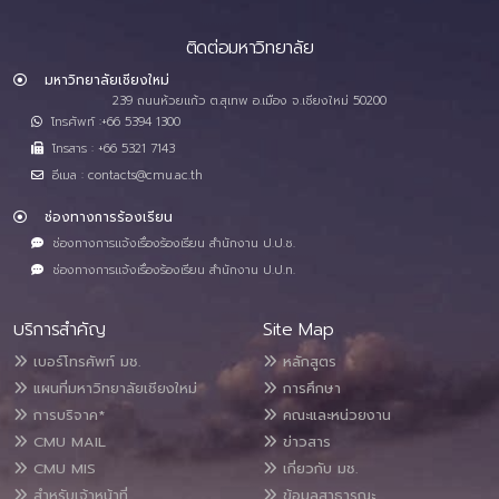
ติดต่อมหาวิทยาลัย
มหาวิทยาลัยเชียงใหม่
239 ถนนห้วยแก้ว ต.สุเทพ อ.เมือง จ.เชียงใหม่ 50200
โทรศัพท์ :+66 5394 1300
โทรสาร : +66 5321 7143
อีเมล : contacts@cmu.ac.th
ช่องทางการร้องเรียน
ช่องทางการแจ้งเรื่องร้องเรียน สำนักงาน ป.ป.ช.
ช่องทางการแจ้งเรื่องร้องเรียน สำนักงาน ป.ป.ท.
บริการสำคัญ
Site Map
เบอร์โทรศัพท์ มช.
หลักสูตร
แผนที่มหาวิทยาลัยเชียงใหม่
การศึกษา
การบริจาค*
คณะและหน่วยงาน
CMU MAIL
ข่าวสาร
CMU MIS
เกี่ยวกับ มช.
สำหรับเจ้าหน้าที่
ข้อมูลสาธารณะ