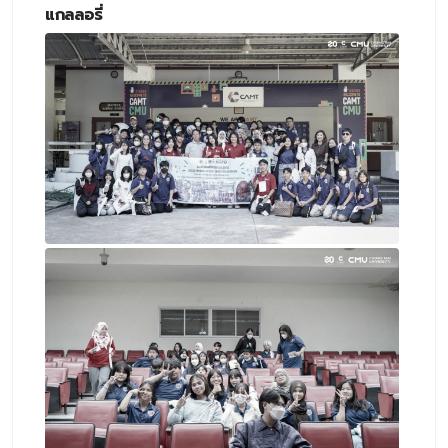
แกลลอรี่