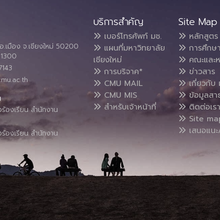
บริการสำคัญ
Site Map
เบอร์โทรศัพท์ มช.
หลักสูตร
อ.เมือง จ.เชียงใหม่ 50200
แผนที่มหาวิทยาลัย
การศึกษ
4 1300
เชียงใหม่
คณะและห
7143
การบริจาค*
ข่าวสาร
cmu.ac.th
CMU MAIL
เกี่ยวกับ 
CMU MIS
ข้อมูลสา
น
สำหรับเจ้าหน้าที่
ติดต่อเร
งร้องเรียน สำนักงาน
Site ma
เสนอแนะ/
งร้องเรียน สำนักงาน