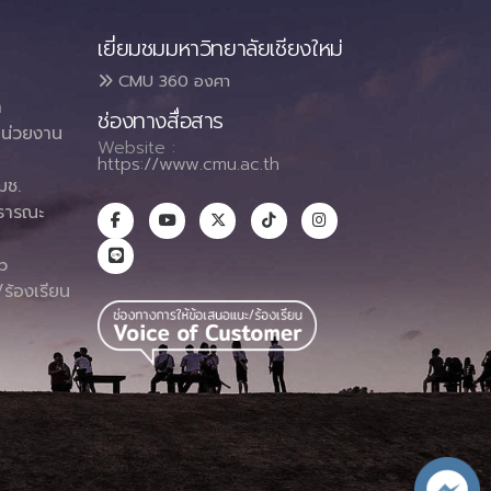
เยี่ยมชมมหาวิทยาลัยเชียงใหม่
CMU 360 องศา
า
ช่องทางสื่อสาร
น่วยงาน
Website :
https://www.cmu.ac.th
มช.
ธารณะ
า
p
ร้องเรียน