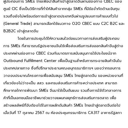
ผู้ประกอบการ SMEs ไทยเพื่อนำสินค้าเข้าสู่ตลาดจีนผ่านช่องทาง CBEC ของ
ศูนย์ CIC ซึ่งเป็นวิธีการที่ทำให้สินค้าจากกลุ่ม SMEs ที่มีข้อจำกัดด้านเงินทุน
รวมถึงยังไม่พร้อมต่อการเข้าสู่ตลาดประเทศจีนผ่านรูปแบบการค้าแบบทั่วไป
(General Trade) สามารถเลือกใช้แนวทาง O2O CBEC แบบ C2C B2C และ
B2B2C เข้าสู่ตลาดจีน
โดยในการประชุมได้ให้ความสนใจต่อแนวทางการส่งเสริมผู้ประกอบ
การ SMEs ที่สาธารณรัฐประชาชนจีนใช้เพื่อส่งเสริมการส่งออกสินค้าจีนสู่ต่าง
ประเทศผ่านช่องทาง CBEC ร่วมกับมาตรการสนับสนุนการใช้ประโยชน์จาก
Outbound Fulfillment Center เพื่อเป็นฐานสำหรับการกระจายสินค้าจีนใน
ประเทศปลายทาง ซึ่งที่ปรึกษาประธานคณะอนุกรรมาธิการฯ มองว่ากรอบการ
วางงบประมาณโครงการเพื่อสนับสนุน SMEs ไทยสู่ตลาดจีน ของหน่วยงานที่
เกี่ยวข้องไม่ว่าจะเป็น สสว. และกรมส่งเสริมการค้าระหว่างประเทศ สามารถ
ศึกษากลไกการพัฒนา SMEs จีนมาใช้เป็นต้นแบบ รวมถึงการใช้ตัวกลางการ
ค้าที่เป็นเอกชนมืออาชีพมาช่วยวางแผนกลยุทธ์การส่งเสริมการตลาด เพื่อ
สร้างผลลัพธ์ที่จับต้องได้ในการผลักดันสินค้า SMEs ไทยเข้าสู่ตลาดจีนต่อไป
เมื่อวันที่ 17 ตุลาคม 2567 ณ ห้องประชุมกรรมาธิการ CA317 อาคารรัฐสภา