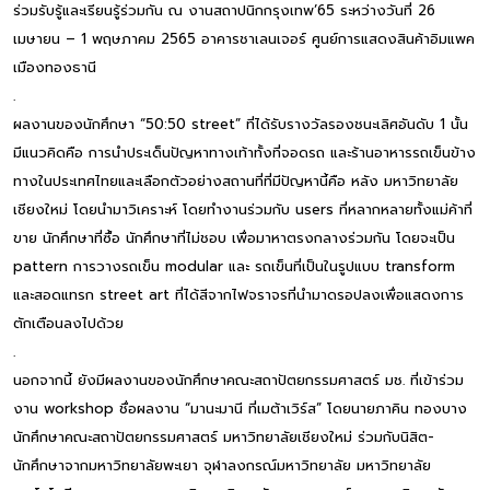
ร่วมรับรู้และเรียนรู้ร่วมกัน ณ งานสถาปนิกกรุงเทพ’65 ระหว่างวันที่ 26
เมษายน – 1 พฤษภาคม 2565 อาคารชาเลนเจอร์ ศูนย์การแสดงสินค้าอิมแพค
เมืองทองธานี
.
ผลงานของนักศึกษา “50:50 street” ที่ได้รับรางวัลรองชนะเลิศอันดับ 1 นั้น
มีแนวคิดคือ การนำประเด็นปัญหาทางเท้าทั้งที่จอดรถ และร้านอาหารรถเข็นข้าง
ทางในประเทศไทยและเลือกตัวอย่างสถานที่ที่มีปัญหานี้คือ หลัง มหาวิทยาลัย
เชียงใหม่ โดยนำมาวิเคราะห์ โดยทำงานร่วมกับ users ที่หลากหลายทั้งแม่ค้าที่
ขาย นักศึกษาที่ซื้อ นักศึกษาที่ไม่ชอบ เพื่อมาหาตรงกลางร่วมกัน โดยจะเป็น
pattern การวางรถเข็น modular และ รถเข็นที่เป็นในรูปแบบ transform
และสอดแทรก street art ที่ได้สีจากไฟจราจรที่นำมาดรอปลงเพื่อแสดงการ
ตักเตือนลงไปด้วย
.
นอกจากนี้ ยังมีผลงานของนักศึกษาคณะสถาปัตยกรรมศาสตร์ มช. ที่เข้าร่วม
งาน workshop ชื่อผลงาน “มานะมานี ที่เมต้าเวิร์ส” โดยนายภาคิน ทองบาง
นักศึกษาคณะสถาปัตยกรรมศาสตร์ มหาวิทยาลัยเชียงใหม่ ร่วมกับนิสิต-
นักศึกษาจากมหาวิทยาลัยพะเยา จุฬาลงกรณ์มหาวิทยาลัย มหาวิทยาลัย