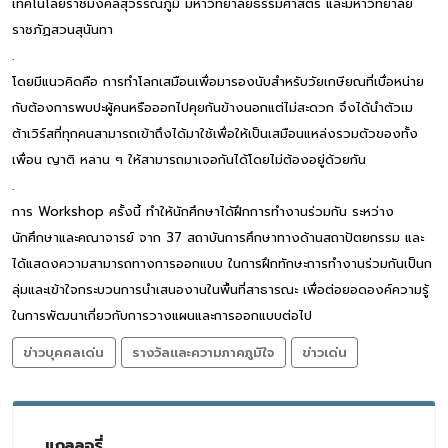
เทคโนโลยีราชมงคลสุวรรณภูมิ มหาวิทยาลัยธรรมศาสตร์ และมหาวิทยาลัย
ราชภัฏสวนสุนันทา
.
โดยมีแนวคิดคือ การทำโลกเสมือนเพื่อมารองนับสำหรับวัยเกษียณที่เบื่อหน่าย
กับต้องการพบปะผู้คนหรือออกไปคุยกันข้างนอกแต่ไม่สะดวก จึงได้นำตัวเม
ต้าเวิร์สที่ทุกคนสามารถเข้าถึงได้มาใช้เพื่อให้เป็นเสมือนแหล่งรวมตัวของทั้ง
เพื่อน ญาติ หลาน ๆ ให้สามารถมาเจอกันได้โดยไม่ต้องอยู่ด้วยกัน
.
การ Workshop ครั้งนี้ ทำให้นักศึกษาได้ฝึกการทำงานร่วมกัน ระหว่าง
นักศึกษาและคณาจารย์ จาก 37 สถาบันการศึกษาทางด้านสถาปัตยกรรม และ
ได้แสดงความสามารถทางการออกแบบ ในการฝึกทักษะการทำงานร่วมกันเป็นก
ลุ่มและเข้าใจกระบวนการนำเสนองานในพื้นที่สาธารณะ เพื่อต่อยอดองค์ความรู้
ในการพัฒนาเกี่ยวกับการวางแผนและการออกแบบต่อไป
ข่าวบุคคลเด่น
รางวัลและความภาคภูมิใจ
ข่าวเด่น
แกลลอรี่