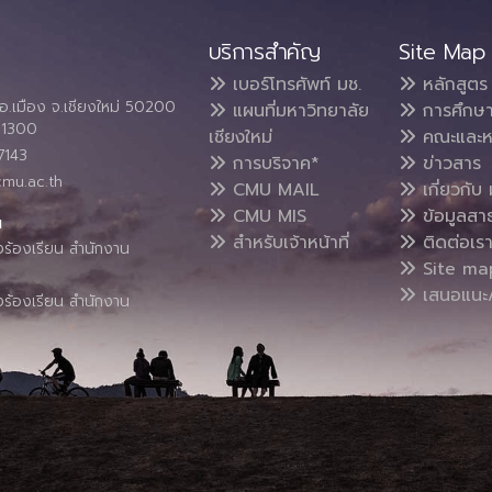
บริการสำคัญ
Site Map
เบอร์โทรศัพท์ มช.
หลักสูตร
อ.เมือง จ.เชียงใหม่ 50200
แผนที่มหาวิทยาลัย
การศึกษ
4 1300
เชียงใหม่
คณะและห
7143
การบริจาค*
ข่าวสาร
cmu.ac.th
CMU MAIL
เกี่ยวกับ 
CMU MIS
ข้อมูลสา
น
สำหรับเจ้าหน้าที่
ติดต่อเร
งร้องเรียน สำนักงาน
Site ma
เสนอแนะ/
งร้องเรียน สำนักงาน