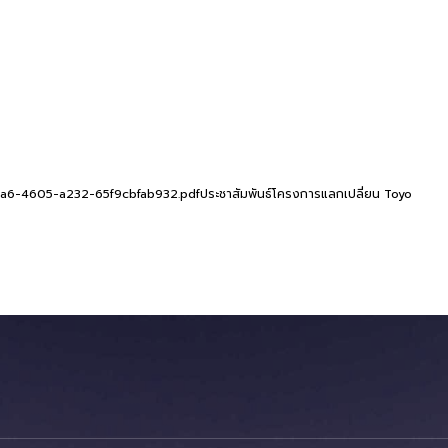
6-4605-a232-65f9cbfab932.pdfประชาสัมพันธ์โครงการแลกเปลี่ยน Toyo