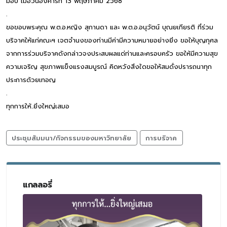
มอบ เมื่อวันอังคารที่ 13 พฤษภาคม 2568
.
ขอขอบพระคุณ พ.ต.อ.หญิง สุกานดา และ พ.ต.อ.อนุวัตน์ บุณยเกียรติ ที่ร่วม
บริจาคให้แก่คณะฯ เจตจำนงของท่านมีค่ามีความหมายอย่างยิ่ง ขอให้บุญกุศล
จากการร่วมบริจาคดังกล่าวจงประสบผลแด่ท่านและครอบครัว ขอให้มีความสุข
ความเจริญ สุขภาพแข็งแรงสมบูรณ์ คิดหวังสิ่งใดขอให้สมดั่งปรารถนาทุก
ประการด้วยเทอญ
.
ทุกการให้..ยิ่งใหญ่เสมอ
ประชุมสัมมนา/กิจกรรมของมหาวิทยาลัย
การบริจาค
แกลลอรี่