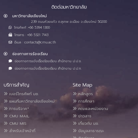
ติดต่อมหาวิทยาลัย
มหาวิทยาลัยเชียงใหม่
239 ถนนห้วยแก้ว ต.สุเทพ อ.เมือง จ.เชียงใหม่ 50200
โทรศัพท์ :+66 5394 1300
โทรสาร : +66 5321 7143
อีเมล : contacts@cmu.ac.th
ช่องทางการร้องเรียน
ช่องทางการแจ้งเรื่องร้องเรียน สำนักงาน ป.ป.ช.
ช่องทางการแจ้งเรื่องร้องเรียน สำนักงาน ป.ป.ท.
บริการสำคัญ
Site Map
เบอร์โทรศัพท์ มช.
หลักสูตร
แผนที่มหาวิทยาลัยเชียงใหม่
การศึกษา
การบริจาค*
คณะและหน่วยงาน
CMU MAIL
ข่าวสาร
CMU MIS
เกี่ยวกับ มช.
สำหรับเจ้าหน้าที่
ข้อมูลสาธารณะ