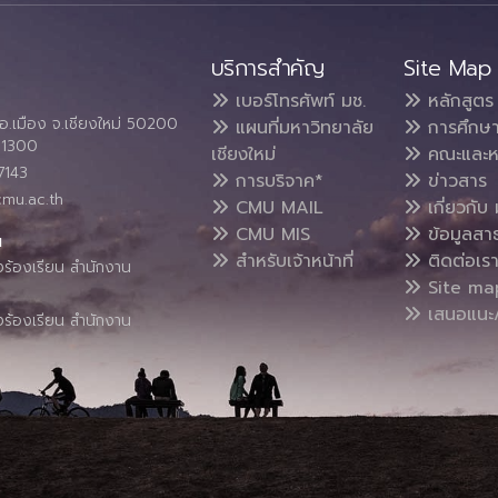
บริการสำคัญ
Site Map
เบอร์โทรศัพท์ มช.
หลักสูตร
อ.เมือง จ.เชียงใหม่ 50200
แผนที่มหาวิทยาลัย
การศึกษ
4 1300
เชียงใหม่
คณะและห
7143
การบริจาค*
ข่าวสาร
cmu.ac.th
CMU MAIL
เกี่ยวกับ 
CMU MIS
ข้อมูลสา
น
สำหรับเจ้าหน้าที่
ติดต่อเร
งร้องเรียน สำนักงาน
Site ma
เสนอแนะ/
งร้องเรียน สำนักงาน