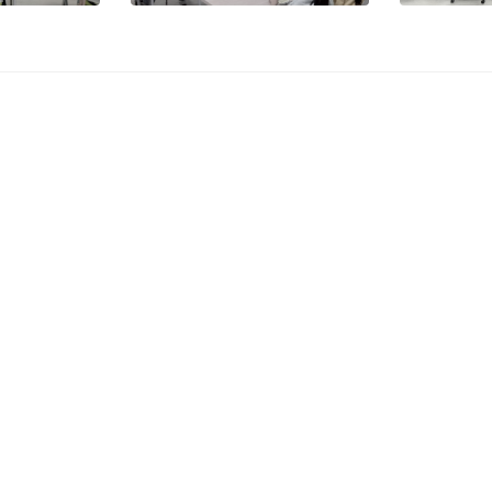
บริการสำคัญ
Site Map
เบอร์โทรศัพท์ มช.
หลักสูตร
อ.เมือง จ.เชียงใหม่ 50200
แผนที่มหาวิทยาลัย
การศึกษ
4 1300
เชียงใหม่
คณะและห
7143
การบริจาค*
ข่าวสาร
cmu.ac.th
CMU MAIL
เกี่ยวกับ 
CMU MIS
ข้อมูลสา
น
สำหรับเจ้าหน้าที่
ติดต่อเร