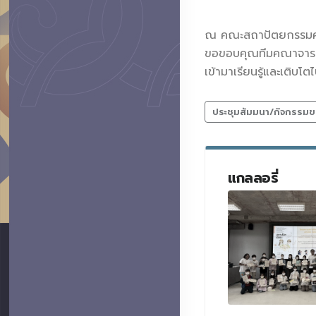
ณ คณะสถาปัตยกรรมศาส
ขอขอบคุณทีมคณาจารย์คณ
เข้ามาเรียนรู้และเติบ
ประชุมสัมมนา/กิจกรรมข
แกลลอรี่