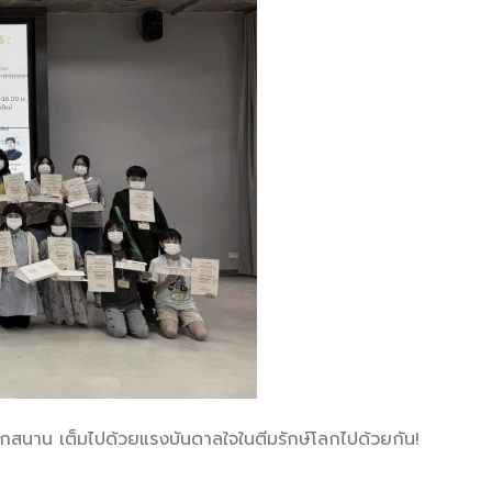
นุกสนาน เต็มไปด้วยแรงบันดาลใจในตีมรักษ์โลกไปด้วยกัน!