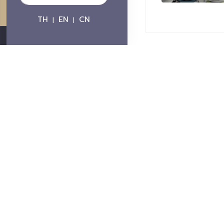
TH
EN
CN
|
|
ติดต่อมหาวิทยาลัย
มหาวิทยาลัยเชียงใหม่
239 ถนนห้วยแก้ว ต.สุเทพ 
โทรศัพท์ :+66 539
โทรสาร : +66 5321 
อีเมล : contacts@
ช่องทางการร้องเรีย