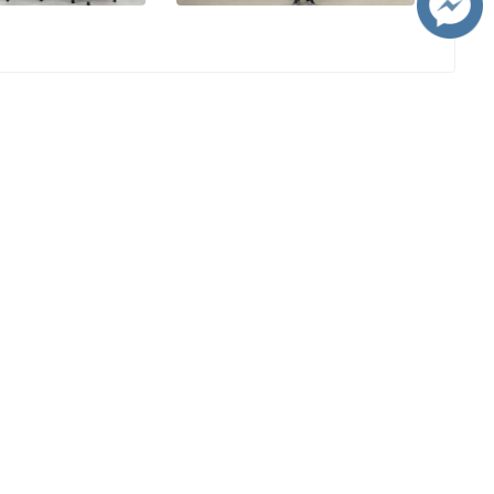
เยี่ยมชมมหาวิทยาลัยเชียงใหม่
CMU 360 องศา
า
ช่องทางสื่อสาร
น่วยงาน
Website :
https://www.cmu.ac.th
มช.
ธารณะ
า