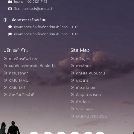
โทรสาร : +66 5321 7143
อีเมล : contacts@cmu.ac.th
ช่องทางการร้องเรียน
ช่องทางการแจ้งเรื่องร้องเรียน สำนักงาน ป.ป.ช.
ช่องทางการแจ้งเรื่องร้องเรียน สำนักงาน ป.ป.ท.
บริการสำคัญ
Site Map
เบอร์โทรศัพท์ มช.
หลักสูตร
แผนที่มหาวิทยาลัยเชียงใหม่
การศึกษา
การบริจาค*
คณะและหน่วยงาน
CMU MAIL
ข่าวสาร
CMU MIS
เกี่ยวกับ มช.
สำหรับเจ้าหน้าที่
ข้อมูลสาธารณะ
ติดต่อเรา
Site map
เสนอแนะ/ร้องเรียน