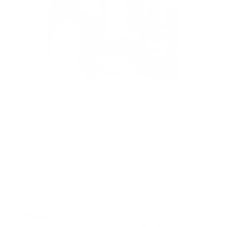
ผู้บริหาร พร้อมด้วยบุคลากรคณะเศรษฐศาสตร์ร่วมทำบุญ “พิธียกปลียอดเจดีย์
ศรีเมืองปง รับฟังพระธรรมเทศนา และถวายโรงทาน” ณ วัดอรัญญวาส (วัด
บ้านปง) อำเภอหางดง จังหวัดเชียงใหม่ เมื่อวันเสาร์ที่ 27 กรกฎาคม 2562
เวลา 08.30 – 12.00 น.
ภาพข่าวผู้บริหาร
ศาสนา
ข้อมูลโดย : หน่วยประชาสัมพันธ์ คณะเศรษฐศาสตร์
แกลลอรี่