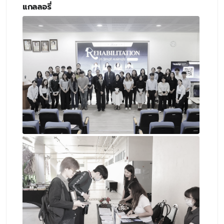
แกลลอรี่