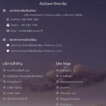
ติดต่อมหาวิทยาลัย
มหาวิทยาลัยเชียงใหม่
239 ถนนห้วยแก้ว ต.สุเทพ อ.เมือง จ.เชียงใหม่ 50200
โทรศัพท์ :+66 5394 1300
โทรสาร : +66 5321 7143
อีเมล : contacts@cmu.ac.th
ช่องทางการร้องเรียน
ช่องทางการแจ้งเรื่องร้องเรียน สำนักงาน ป.ป.ช.
ช่องทางการแจ้งเรื่องร้องเรียน สำนักงาน ป.ป.ท.
บริการสำคัญ
Site Map
เบอร์โทรศัพท์ มช.
หลักสูตร
แผนที่มหาวิทยาลัยเชียงใหม่
การศึกษา
การบริจาค*
คณะและหน่วยงาน
CMU MAIL
ข่าวสาร
CMU MIS
เกี่ยวกับ มช.
สำหรับเจ้าหน้าที่
ข้อมูลสาธารณะ
ติดต่อเรา