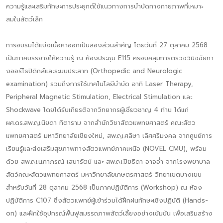
ความรู้และเสริมทักษะการประยุกต์ใช้แนวทางการบำบัดทางกายภาพที่เหมาะ
สมในสัตว์เล็ก
การอบรมได้แบ่งเนื้อหาออกเป็นสองส่วนสำคัญ โดยวันที่ 27 ตุลาคม 2568
เป็นภาคบรรยายให้ความรู้ ณ ห้องประชุม E115 ครอบคลุมการตรวจวินิจฉัยทา
งออร์โธปิดิกส์และระบบประสาท (Orthopedic and Neurologic
examination) รวมถึงการใช้เทคโนโลยีบำบัด อาทิ Laser Therapy,
Peripheral Magnetic Stimulation, Electrical Stimulation และ
Shockwave โดยได้รับเกียรติจากวิทยากรผู้เชี่ยวชาญ 4 ท่าน ได้แก่
ผศ.ดร.สพ.ญ.นิยดา ทิตาราม จากสำนักวิชาสัตวแพทยศาสตร์ คณะสัตว
แพทยศาสตร์ มหาวิทยาลัยเชียงใหม่, สพ.ญ.ศลิษา เลิศศรีมงคล จากศูนย์การ
เรียนรู้และส่งเสริมสุขภาพทางสัตวแพทย์ภาคเหนือ (NOVEL CMU), พร้อม
ด้วย สพ.ญ.นภาภรณ์ เสนารัตน์ และ สพ.ญ.ปิยธิดา อาจอ่ำ จากโรงพยาบาล
สัตว์คณะสัตวแพทยศาสตร์ มหาวิทยาลัยเกษตรศาสตร์ วิทยาเขตบางเขน
สำหรับวันที่ 28 ตุลาคม 2568 เป็นภาคปฏิบัติการ (Workshop) ณ ห้อง
ปฏิบัติการ C107 ซึ่งสัตวแพทย์ผู้เข้าร่วมได้ฝึกฝนทักษะเชิงปฏิบัติ (Hands-
on) และฝึกใช้อุปกรณ์ฟื้นฟูสมรรถภาพสัตว์เลี้ยงอย่างเข้มข้น เพื่อเสริมสร้าง