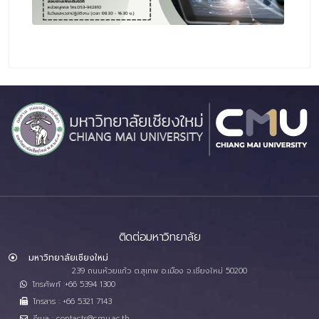
ติดต่อมหาวิทยาลัย
มหาวิทยาลัยเชียงใหม่
239 ถนนห้วยแก้ว ต.สุเทพ อ.เมือง จ.เชียงใหม่ 50200
โทรศัพท์ :+66 5394 1300
โทรสาร : +66 5321 7143
อีเมล : contacts@cmu.ac.th