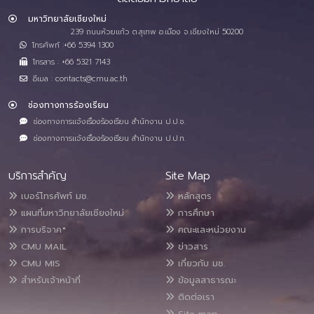
มหาวิทยาลัยเชียงใหม่
239 ถนนห้วยแก้ว ต.สุเทพ อ.เมือง จ.เชียงใหม่ 50200
โทรศัพท์ :+66 5394 1300
โทรสาร : +66 5321 7143
อีเมล : contacts@cmu.ac.th
ช่องทางการร้องเรียน
ช่องทางการแจ้งเรื่องร้องเรียน สำนักงาน ป.ป.ช.
ช่องทางการแจ้งเรื่องร้องเรียน สำนักงาน ป.ป.ท.
บริการสำคัญ
Site Map
เบอร์โทรศัพท์ มช.
หลักสูตร
แผนที่มหาวิทยาลัยเชียงใหม่
การศึกษา
การบริจาค*
คณะและหน่วยงาน
CMU MAIL
ข่าวสาร
CMU MIS
เกี่ยวกับ มช.
สำหรับเจ้าหน้าที่
ข้อมูลสาธารณะ
ติดต่อเรา
Site map