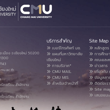
บริการสำคัญ
Site Map
เบอร์โทรศัพท์ มช.
หลักสูตร
อ.เมือง จ.เชียงใหม่ 50200
แผนที่มหาวิทยาลัย
การศึกษ
4 1300
เชียงใหม่
คณะและห
7143
การบริจาค*
ข่าวสาร
cmu.ac.th
CMU MAIL
เกี่ยวกับ 
CMU MIS
ข้อมูลสา
น
สำหรับเจ้าหน้าที่
ติดต่อเร
งร้องเรียน สำนักงาน
Site ma
เสนอแนะ/
งร้องเรียน สำนักงาน