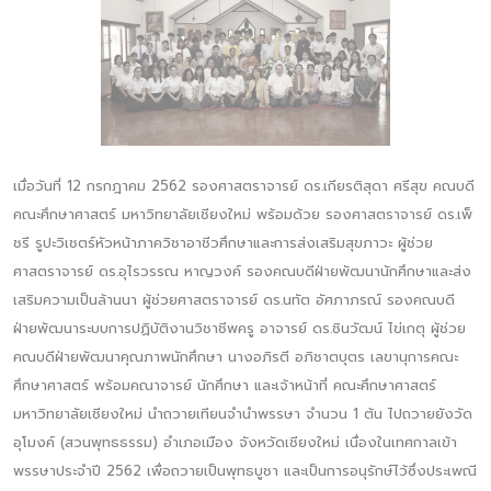
เมื่อวันที่ 12 กรกฎาคม 2562 รองศาสตราจารย์ ดร.เกียรติสุดา ศรีสุข คณบดี
คณะศึกษาศาสตร์ มหาวิทยาลัยเชียงใหม่ พร้อมด้วย รองศาสตราจารย์ ดร.เพ็
ชรี รูปะวิเชตร์หัวหน้าภาควิชาอาชีวศึกษาและการส่งเสริมสุขภาวะ ผู้ช่วย
ศาสตราจารย์ ดร.อุไรวรรณ หาญวงค์ รองคณบดีฝ่ายพัฒนานักศึกษาและส่ง
เสริมความเป็นล้านนา ผู้ช่วยศาสตราจารย์ ดร.นทัต อัศภาภรณ์ รองคณบดี
ฝ่ายพัฒนาระบบการปฏิบัติงานวิชาชีพครู อาจารย์ ดร.ชินวัฒน์ ไข่เกตุ ผู้ช่วย
คณบดีฝ่ายพัฒนาคุณภาพนักศึกษา นางอภิรตี อภิชาตบุตร เลขานุการคณะ
ศึกษาศาสตร์ พร้อมคณาจารย์ นักศึกษา และเจ้าหน้าที่ คณะศึกษาศาสตร์
มหาวิทยาลัยเชียงใหม่ นำถวายเทียนจำนำพรรษา จำนวน 1 ต้น ไปถวายยังวัด
อุโมงค์ (สวนพุทธธรรม) อำเภอเมือง จังหวัดเชียงใหม่ เนื่องในเทศกาลเข้า
พรรษาประจำปี 2562 เพื่อถวายเป็นพุทธบูชา และเป็นการอนุรักษ์ไว้ซึ่งประเพณี