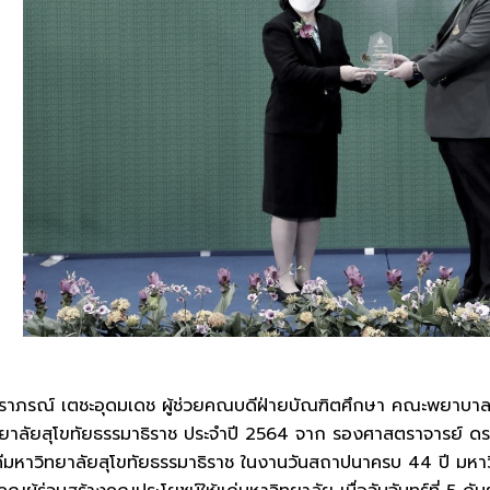
าภรณ์ เตชะอุดมเดช ผู้ช่วยคณบดีฝ่ายบัณฑิตศึกษา คณะพยาบาลศาสต
ยาลัยสุโขทัยธรรมาธิราช ประจำปี 2564 จาก รองศาสตราจารย์ ดร.
มหาวิทยาลัยสุโขทัยธรรมาธิราช ในงานวันสถาปนาครบ 44 ปี มหาวิ