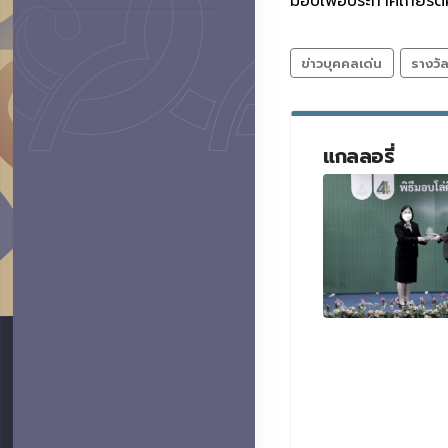
มอบเพื่อประกาศเกียรติค
ข่าวบุคคลเด่น
รางวั
แกลลอรี่