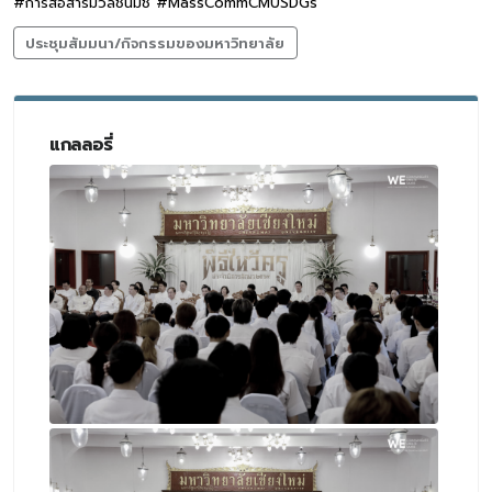
#การสื่อสารมวลชนมช #MassCommCMUSDGs
ประชุมสัมมนา/กิจกรรมของมหาวิทยาลัย
แกลลอรี่