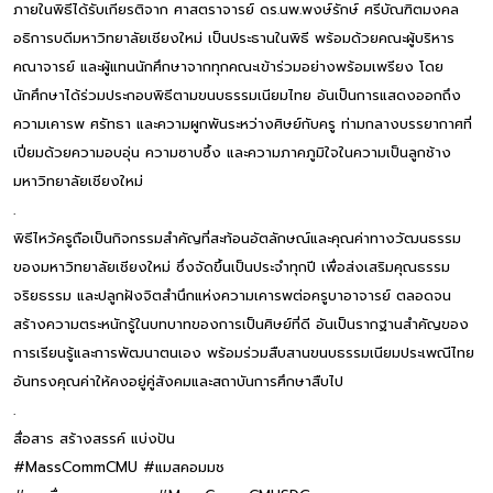
ภายในพิธีได้รับเกียรติจาก ศาสตราจารย์ ดร.นพ.พงษ์รักษ์ ศรีบัณฑิตมงคล
อธิการบดีมหาวิทยาลัยเชียงใหม่ เป็นประธานในพิธี พร้อมด้วยคณะผู้บริหาร
คณาจารย์ และผู้แทนนักศึกษาจากทุกคณะเข้าร่วมอย่างพร้อมเพรียง โดย
นักศึกษาได้ร่วมประกอบพิธีตามขนบธรรมเนียมไทย อันเป็นการแสดงออกถึง
ความเคารพ ศรัทธา และความผูกพันระหว่างศิษย์กับครู ท่ามกลางบรรยากาศที่
เปี่ยมด้วยความอบอุ่น ความซาบซึ้ง และความภาคภูมิใจในความเป็นลูกช้าง
มหาวิทยาลัยเชียงใหม่
.
พิธีไหว้ครูถือเป็นกิจกรรมสำคัญที่สะท้อนอัตลักษณ์และคุณค่าทางวัฒนธรรม
ของมหาวิทยาลัยเชียงใหม่ ซึ่งจัดขึ้นเป็นประจำทุกปี เพื่อส่งเสริมคุณธรรม
จริยธรรม และปลูกฝังจิตสำนึกแห่งความเคารพต่อครูบาอาจารย์ ตลอดจน
สร้างความตระหนักรู้ในบทบาทของการเป็นศิษย์ที่ดี อันเป็นรากฐานสำคัญของ
การเรียนรู้และการพัฒนาตนเอง พร้อมร่วมสืบสานขนบธรรมเนียมประเพณีไทย
อันทรงคุณค่าให้คงอยู่คู่สังคมและสถาบันการศึกษาสืบไป
.
สื่อสาร สร้างสรรค์ แบ่งปัน
#MassCommCMU #แมสคอมมช