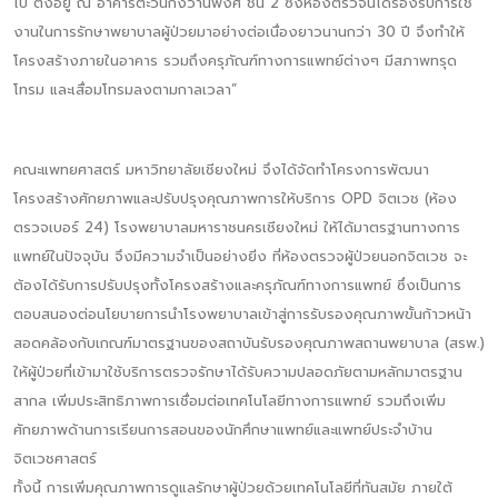
ไป ตั้งอยู่ ณ อาคารตะวันกังวานพงศ์ ชั้น 2 ซึ่งห้องตรวจนี้ได้รองรับการใช้
งานในการรักษาพยาบาลผู้ป่วยมาอย่างต่อเนื่องยาวนานกว่า 30 ปี จึงทำให้
โครงสร้างภายในอาคาร รวมถึงครุภัณฑ์ทางการแพทย์ต่างๆ มีสภาพทรุด
โทรม และเสื่อมโทรมลงตามกาลเวลา”
คณะแพทยศาสตร์ มหาวิทยาลัยเชียงใหม่ จึงได้จัดทำโครงการพัฒนา
โครงสร้างศักยภาพและปรับปรุงคุณภาพการให้บริการ OPD จิตเวช (ห้อง
ตรวจเบอร์ 24) โรงพยาบาลมหาราชนครเชียงใหม่ ให้ได้มาตรฐานทางการ
แพทย์ในปัจจุบัน จึงมีความจำเป็นอย่างยิ่ง ที่ห้องตรวจผู้ป่วยนอกจิตเวช จะ
ต้องได้รับการปรับปรุงทั้งโครงสร้างและครุภัณฑ์ทางการแพทย์ ซึ่งเป็นการ
ตอบสนองต่อนโยบายการนำโรงพยาบาลเข้าสู่การรับรองคุณภาพขั้นก้าวหน้า
สอดคล้องกับเกณฑ์มาตรฐานของสถาบันรับรองคุณภาพสถานพยาบาล (สรพ.)
ให้ผู้ป่วยที่เข้ามาใช้บริการตรวจรักษาได้รับความปลอดภัยตามหลักมาตรฐาน
สากล เพิ่มประสิทธิภาพการเชื่อมต่อเทคโนโลยีทางการแพทย์ รวมถึงเพิ่ม
ศักยภาพด้านการเรียนการสอนของนักศึกษาแพทย์และแพทย์ประจำบ้าน
จิตเวชศาสตร์
ทั้งนี้ การเพิ่มคุณภาพการดูแลรักษาผู้ป่วยด้วยเทคโนโลยีที่ทันสมัย ภายใต้