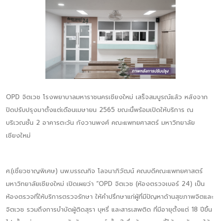
OPD จิตเวช โรงพยาบาลมหาราชนครเชียงใหม่ เสร็จสมบูรณ์แล้ว หลังจาก
ปิดปรับปรุงมาตั้งแต่เดือนเมษายน 2565 ขณะนี้พร้อมเปิดให้บริการ ณ
บริเวณชั้น 2 อาคารตะวัน กังวานพงศ์ คณะแพทยศาสตร์ มหาวิทยาลัย
เชียงใหม่
ศ.(เชี่ยวชาญพิเศษ) นพ.บรรณกิจ โลจนาภิวัฒน์ คณบดีคณะแพทยศาสตร์
มหาวิทยาลัยเชียงใหม่ เปิดเผยว่า “OPD จิตเวช (ห้องตรวจเบอร์ 24) เป็น
ห้องตรวจที่ให้บริการตรวจรักษา ให้คำปรึกษาแก่ผู้ที่มีปัญหาด้านสุขภาพจิตและ
จิตเวช รวมถึงการบำบัดผู้ติดสุรา บุหรี่ และสารเสพติด ที่มีอายุตั้งแต่ 18 ปีขึ้น